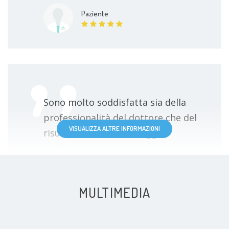
Paziente
Sono molto soddisfatta sia della
professionalità del dottore che del
VISUALIZZA ALTRE INFORMAZIONI
risultato ottenuto ad oggi.
Paziente
MULTIMEDIA