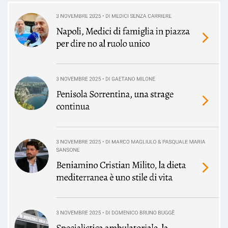
Paziente
Il dott.re è una persona a dir poco
favolosa,empatica e carina in ogni
modo,ultra attenta ,spiritosa e to
sa mettere a proprio agio in pochi
secondi...tutti i medici dovrebbero
prenderlo come esempio
Paziente