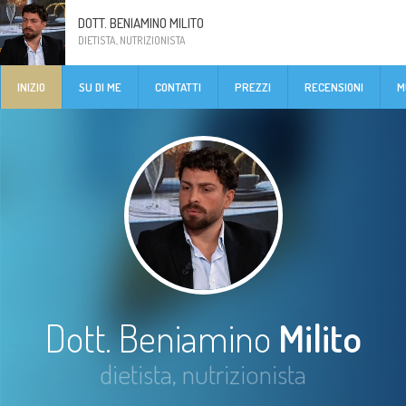
DOTT. BENIAMINO MILITO
DIETISTA, NUTRIZIONISTA
INIZIO
SU DI ME
CONTATTI
PREZZI
RECENSIONI
M
Dott. Beniamino
Milito
dietista, nutrizionista