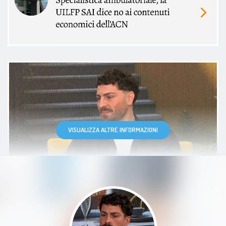
Doc migliore non credo esista!
Scrupoloso, empatico, attendo ad
ogni dettaglio e pronto ad
accogliere ogni richiesta. Ti sprona
VISUALIZZA ALTRE INFORMAZIONI
tantissimo ed è sempre pronto ad
ascoltati a qualsiasi ora del giorno!
Il numero uno in assoluto. Lo
consiglio a chiunque
Paziente