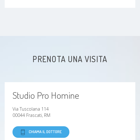
Steatosi epatica non alcolica (NAFLD)
malattie gastrointestinali
Inappetenza
PRENOTA UNA VISITA
Reflusso gastroesofageo (esofagite)
Intolleranze alimentari
Studio Pro Homine
Sindrome dell'intestino irritabile
Via Tuscolana 114
00044 Frascati, RM
CHIAMA IL DOTTORE