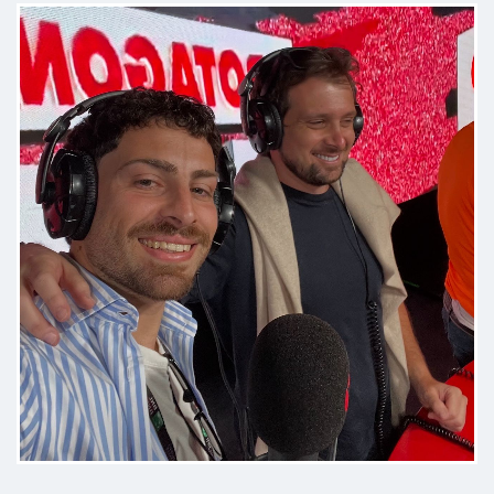
Come sempre la visita è stata
soddisfacente per la chiarezza e
per i giusti consigli, per il
raggiungimento dell'obiettivo che
ci si è prefissati. Grazie!
Paziente
Prima visita promossa a pieni voti!
Professionale, disponibile e super
motivante. Ora non ho più scuse!