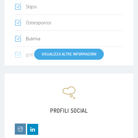
Stipsi
Osteoporosi
Bulimia
VISUALIZZA ALTRE INFORMAZIONI
gotta
iperlipoproteinemia
Insulino resistenza
Diabete di tipo 1 (insulino-dipendente)
PROFILI SOCIAL
Insufficienza epatica
Malattie cardiovascolari